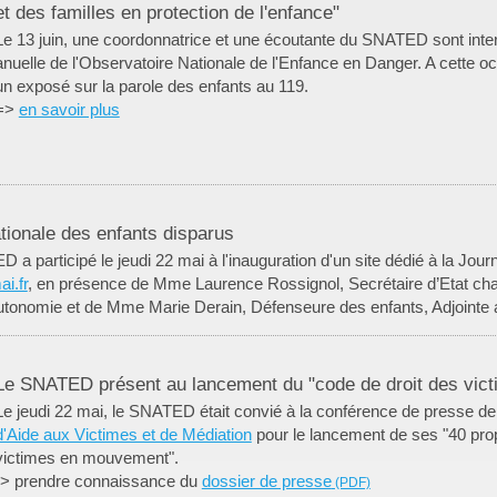
et des familles en protection de l'enfance"
Le 13 juin, une coordonnatrice et une écoutante du SNATED sont inte
anuelle de l'Observatoire Nationale de l'Enfance en Danger. A cette oc
un exposé sur la parole des enfants au 119.
=>
en savoir plus
ationale des enfants disparus
 a participé le jeudi 22 mai à l'inauguration d'un site dédié à la Jour
i.fr
, en présence de Mme Laurence Rossignol, Secrétaire d’Etat cha
utonomie et de Mme Marie Derain, Défenseure des enfants, Adjointe 
Le SNATED présent au lancement du "code de droit des vic
Le jeudi 22 mai, le SNATED était convié à la conférence de presse de
d'Aide aux Victimes et de Médiation
pour le lancement de ses "40 prop
victimes en mouvement".
-> prendre connaissance du
dossier de presse