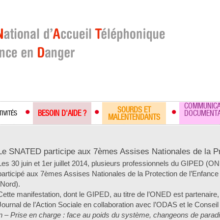
COMMUNICA
SOURDS ET
BESOIN D'AIDE ?
DOCUMENTA
TIVITÉS
MALENTENDANTS
Le SNATED participe aux 7èmes Assises Nationales de la Pr
Les 30 juin et 1
er
juillet 2014, plusieurs professionnels du GIPED (
participé aux 7
èmes
Assises Nationales de la Protection de l’Enfance 
(Nord).
Cette manifestation, dont le GIPED, au titre de l’ONED est partenaire,
Journal de l’Action Sociale en collaboration avec l’ODAS et le Consei
n – Prise en charge : face au poids du système, changeons de parad