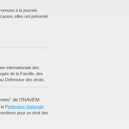
rvenues à la journée
casion, elles ont présenté
née internationale des
rgée de la Famille, des
au Défenseur des droits.
times" de l'INAVEM
 la F
édération Nationale
ositions pour un droit des