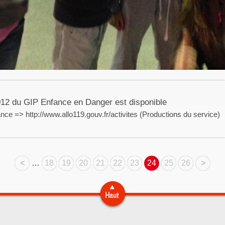
2012 du GIP Enfance en Danger est disponible
ce => http://www.allo119.gouv.fr/activites (Productions du service)
<
…
18
19
20
21
22
23
24
25
26
>