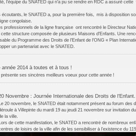
té, l’équipe du SNATED qui n’a pu se rendre en RDC a assuré cette 
 écoutants, le SNATED a, pour la première fois, mis à disposition son
ligne congolaise.
 professionnels de la ligne française ont rencontré le Directeur Nati
ité cette structure composée de plusieurs Maisons d’Enfants. Une ren
able du Programme des Droits de l’Enfant de l’ONG « Plan Internati
opper un partenariat avec le SNATED.
 année 2014 à toutes et à tous !
résente ses sincères meilleurs voeux pour cette année !
20 Novembre : Journée Internationale des Droits de l'Enfant.
Le 20 novembre, le SNATED était notamment présent au forum des droi
déroule à Villepinte du mardi 19 au jeudi 21 novembre sur invitation d
de la ville.
Lors de cette manifestation, le SNATED a rencontré de nombreux enf
centres de loisirs de la ville afin de les sensibiliser à l'existence du 119