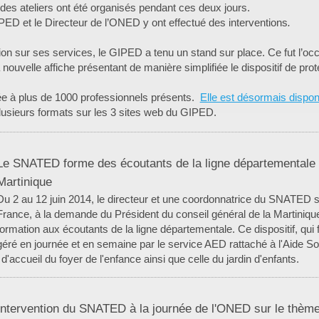
des ateliers ont été organisés pendant ces deux jours.
PED et le Directeur de l’ONED y ont effectué des interventions
.
 sur ses services, le GIPED a tenu un stand sur place. Ce fut l’occas
 nouvelle affiche présentant de manière simplifiée le dispositif de prot
buée à plus de 1000 professionnels présents.
Elle est désormais dispon
plusieurs formats sur les 3 sites web du GIPED.
Le SNATED forme des écoutants de la ligne départementale d'
Martinique
Du 2 au 12 juin 2014, le directeur et une coordonnatrice du SNATED s
France, à la demande du Président du conseil général de la Martinique
formation aux écoutants de la ligne départementale. Ce dispositif, qui 
géré en journée et en semaine par le service AED rattaché à l'Aide Soci
d'accueil du foyer de l'enfance ainsi que celle du jardin d'enfants.
Intervention du SNATED à la journée de l'ONED sur le thème 