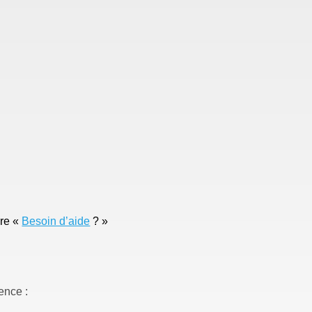
ire «
Besoin d’aide
? »
gence :