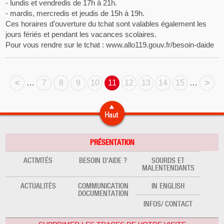
- lundis et vendredis de 17h à 21h.
- mardis, mercredis et jeudis de 15h à 19h.
Ces horaires d'ouverture du tchat sont valables également les
jours fériés et pendant les vacances scolaires.
Pour vous rendre sur le tchat : www.allo119.gouv.fr/besoin-daide
<
…
7
8
9
10
11
12
13
14
15
…
>
PRÉSENTATION
ACTIVITÉS
BESOIN D'AIDE ?
SOURDS ET
MALENTENDANTS
ACTUALITÉS
COMMUNICATION
IN ENGLISH
DOCUMENTATION
INFOS/ CONTACT