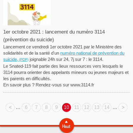
1er octobre 2021 : lancement du numéro 3114
(prévention du suicide)
Lancement ce vendredi 1er octobre 2021 par le Ministère des
solidarités et de la santé d'un
numéro national de prévention du
suicide,
joignable 24h sur 24, 7j sur 7 : le 3114.
Le Snated-119 fait partie des lieux ressources vers lesquels le
3114 pourra orienter des appelants mineurs ou jeunes majeurs et
les parents en difficultés.
En savoir plus ? Rendez-vous sur www.3114.fr
<
…
6
7
8
9
10
11
12
13
14
…
>